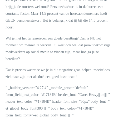
krijg je de roosters wel rond? Personeelstekort is in de horeca een
constante factor.
Maar 14,5 procent van de horecaondernemers heeft
GEEN personeelstekort. Het is belangrijk dat jij bij die 14,5 procent
hoort!
Wil je met het terrasseizoen een goede bezetting? Dan is NU het
moment om mensen te werven. Jij weet ook wel dat jouw toekomstige
medewerkers op social media te vinden zijn, maar hoe ga je ze
bereiken?
Dat is precies waarmee we je in dit magazine gaan helpen: moeiteloos
zichtbaar zijn met als doel een goed bezet team!
” _builder_version=”4.27.4″ _module_preset=”default”
form_field_text_color=”#17184B” header_font=”Garet Heavy|||on|||||”
header_text_color=”#17184B” header_font_size=”50px” body_font=”–
et_global_body_font|300|||||||” body_text_color=”#17184B”
form_field_font=”–et_global_body_font||||||||”