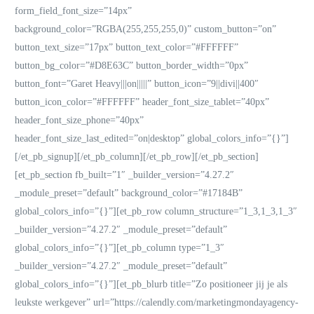
form_field_font_size=”14px”
background_color=”RGBA(255,255,255,0)” custom_button=”on”
button_text_size=”17px” button_text_color=”#FFFFFF”
button_bg_color=”#D8E63C” button_border_width=”0px”
button_font=”Garet Heavy|||on|||||” button_icon=”9||divi||400″
button_icon_color=”#FFFFFF” header_font_size_tablet=”40px”
header_font_size_phone=”40px”
header_font_size_last_edited=”on|desktop” global_colors_info=”{}”]
[/et_pb_signup][/et_pb_column][/et_pb_row][/et_pb_section]
[et_pb_section fb_built=”1″ _builder_version=”4.27.2″
_module_preset=”default” background_color=”#17184B”
global_colors_info=”{}”][et_pb_row column_structure=”1_3,1_3,1_3″
_builder_version=”4.27.2″ _module_preset=”default”
global_colors_info=”{}”][et_pb_column type=”1_3″
_builder_version=”4.27.2″ _module_preset=”default”
global_colors_info=”{}”][et_pb_blurb title=”Zo positioneer jij je als
leukste werkgever” url=”https://calendly.com/marketingmondayagency-