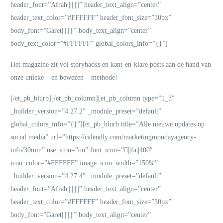
header_font=”Afrah||||||||” header_text_align=”center”
header_text_color=”#FFFFFF” header_font_size=”30px”
body_font=”Garet||||||||” body_text_align=”center”
body_text_color=”#FFFFFF” global_colors_info=”{}”]
Het magazine zit vol storyhacks en kant-en-klare posts aan de hand van
onze unieke – en bewezen – methode!
[/et_pb_blurb][/et_pb_column][et_pb_column type=”1_3″
_builder_version=”4.27.2″ _module_preset=”default”
global_colors_info=”{}”][et_pb_blurb title=”Alle nieuwe updates op
social media” url=”https://calendly.com/marketingmondayagency-
info/30min” use_icon=”on” font_icon=”||fa||400″
icon_color=”#FFFFFF” image_icon_width=”150%”
_builder_version=”4.27.4″ _module_preset=”default”
header_font=”Afrah||||||||” header_text_align=”center”
header_text_color=”#FFFFFF” header_font_size=”30px”
body_font=”Garet||||||||” body_text_align=”center”