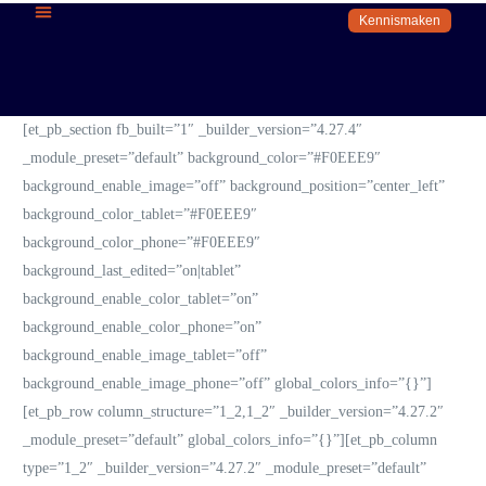
Kennismaken
[et_pb_section fb_built=”1″ _builder_version=”4.27.4″
_module_preset=”default” background_color=”#F0EEE9″
background_enable_image=”off” background_position=”center_left”
background_color_tablet=”#F0EEE9″
background_color_phone=”#F0EEE9″
background_last_edited=”on|tablet”
background_enable_color_tablet=”on”
background_enable_color_phone=”on”
background_enable_image_tablet=”off”
background_enable_image_phone=”off” global_colors_info=”{}”]
[et_pb_row column_structure=”1_2,1_2″ _builder_version=”4.27.2″
_module_preset=”default” global_colors_info=”{}”][et_pb_column
type=”1_2″ _builder_version=”4.27.2″ _module_preset=”default”