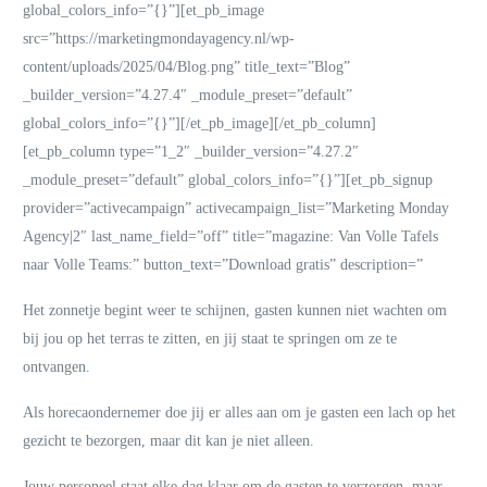
global_colors_info=”{}”][et_pb_image
src=”https://marketingmondayagency.nl/wp-
content/uploads/2025/04/Blog.png” title_text=”Blog”
_builder_version=”4.27.4″ _module_preset=”default”
global_colors_info=”{}”][/et_pb_image][/et_pb_column]
[et_pb_column type=”1_2″ _builder_version=”4.27.2″
_module_preset=”default” global_colors_info=”{}”][et_pb_signup
provider=”activecampaign” activecampaign_list=”Marketing Monday
Agency|2″ last_name_field=”off” title=”magazine: Van Volle Tafels
naar Volle Teams:” button_text=”Download gratis” description=”
Het zonnetje begint weer te schijnen, gasten kunnen niet wachten om
bij jou op het terras te zitten, en jij staat te springen om ze te
ontvangen.
Als horecaondernemer doe jij er alles aan om je gasten een lach op het
gezicht te bezorgen, maar dit kan je niet alleen.
Jouw personeel staat elke dag klaar om de gasten te verzorgen, maar