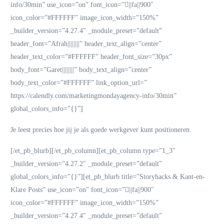
info/30min” use_icon=”on” font_icon=”||fa||900″
icon_color=”#FFFFFF” image_icon_width=”150%”
_builder_version=”4.27.4″ _module_preset=”default”
header_font=”Afrah||||||||” header_text_align=”center”
header_text_color=”#FFFFFF” header_font_size=”30px”
body_font=”Garet||||||||” body_text_align=”center”
body_text_color=”#FFFFFF” link_option_url=”
https://calendly.com/marketingmondayagency-info/30min”
global_colors_info=”{}”]
Je leest precies hoe jij je als goede werkgever kunt positioneren.
[/et_pb_blurb][/et_pb_column][et_pb_column type=”1_3″
_builder_version=”4.27.2″ _module_preset=”default”
global_colors_info=”{}”][et_pb_blurb title=”Storyhacks & Kant-en-
Klare Posts” use_icon=”on” font_icon=”||fa||900″
icon_color=”#FFFFFF” image_icon_width=”150%”
_builder_version=”4.27.4″ _module_preset=”default”