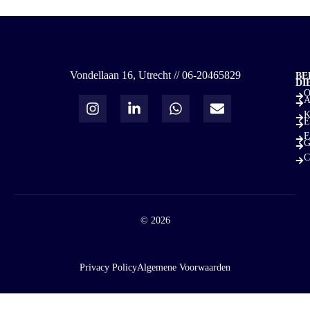
Vondellaan 16, Utrecht // 06-20465829
BE
DI
O
A
K
E
F
G
C
© 2026
Privacy Policy
Algemene Voorwaarden