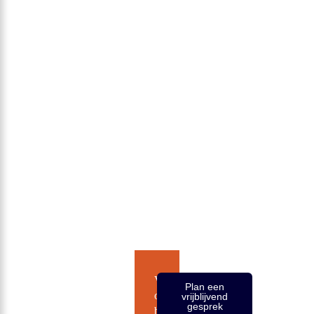
Veel
Plan een
organisaties
vrijblijvend
gesprek
blijven