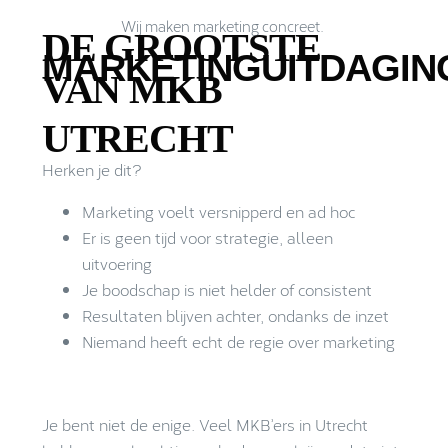
Wij maken marketing concreet.
DE GROOTSTE
MARKETINGUITDAGIN
VAN MKB
UTRECHT
Herken je dit?
Marketing voelt versnipperd en ad hoc
Er is geen tijd voor strategie, alleen
uitvoering
Je boodschap is niet helder of consistent
Resultaten blijven achter, ondanks de inzet
Niemand heeft echt de regie over marketing
Je bent niet de enige. Veel MKB’ers in Utrecht