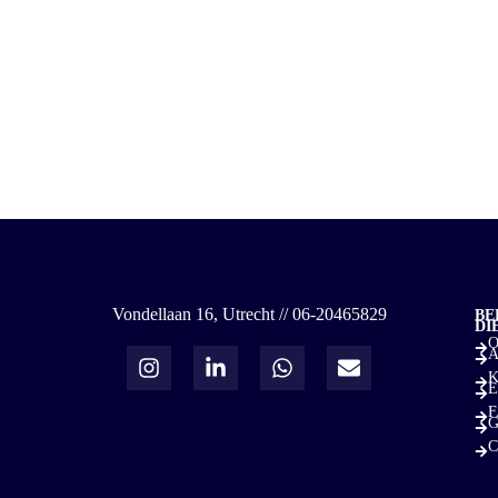
Vondellaan 16, Utrecht // 06-20465829
BE
DI
O
A
K
E
F
G
C