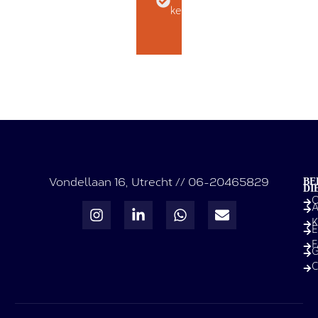
kennismaken
Vondellaan 16, Utrecht // 06-20465829
BE
DI
O
A
K
E
G
C