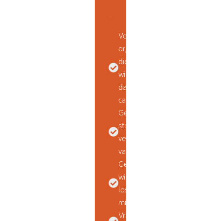
Voor
organisaties
die verder
willen kijken
dan
campagnes
Gericht op
structurele
verbetering
van instroom
Geen quick
wins, geen
losse
middelen
Vrijblijvend