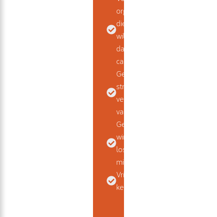
organisaties
die verder
willen kijken
dan
campagnes
Gericht op
structurele
verbetering
van instroom
Geen quick
wins, geen
losse
middelen
Vrijblijvend
kennismaken