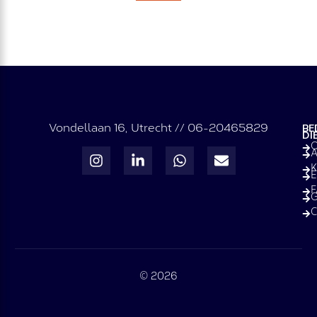
Vondellaan 16, Utrecht // 06-20465829
BE
DI
O
A
K
E
G
C
© 2026