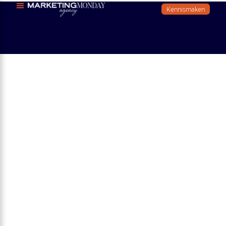
Kennismaken