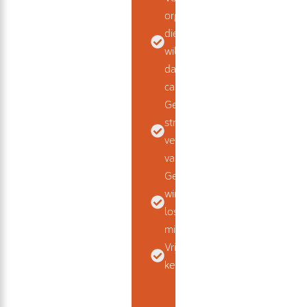
organisaties
die verder
willen kijken
dan
campagnes
Gericht op
structurele
verbetering
van instroom
Geen quick
wins, geen
losse
middelen
Vrijblijvend
kennismaken