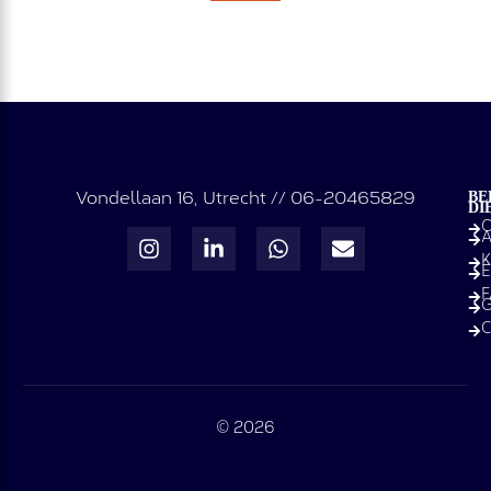
Vondellaan 16, Utrecht // 06-20465829
BE
DI
O
A
K
E
G
C
© 2026