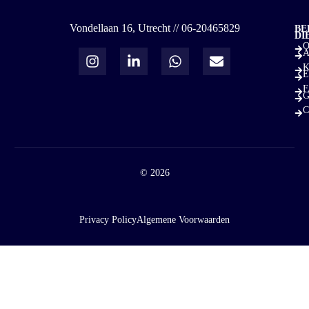
Vondellaan 16, Utrecht // 06-20465829
BE
DI
O
A
K
E
F
G
C
© 2026
Privacy Policy
Algemene Voorwaarden