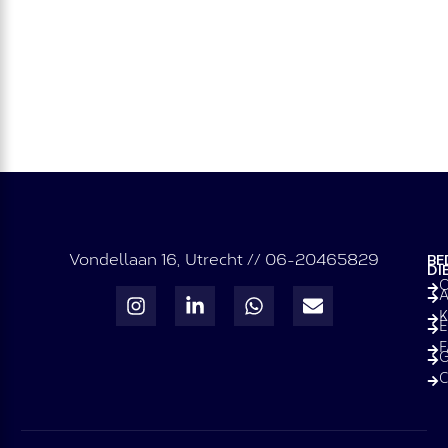
Vondellaan 16, Utrecht // 06-20465829
BE
DI
O
A
K
E
G
C